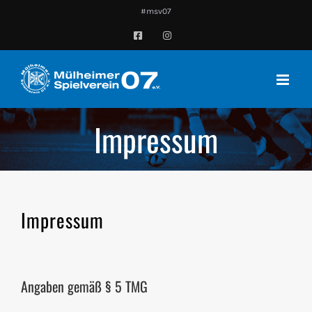
Zum
#msv07
Inhalt
Facebook
Instagram
springen
Impressum
Impressum
Angaben gemäß § 5 TMG